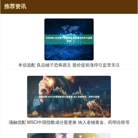
推荐资讯
本信选配 良品铺子恐将易主 股价提前涨停引监管关注
涌融优配 MSCI中国指数成分股更换 纳入老铺黄金、药明合联等