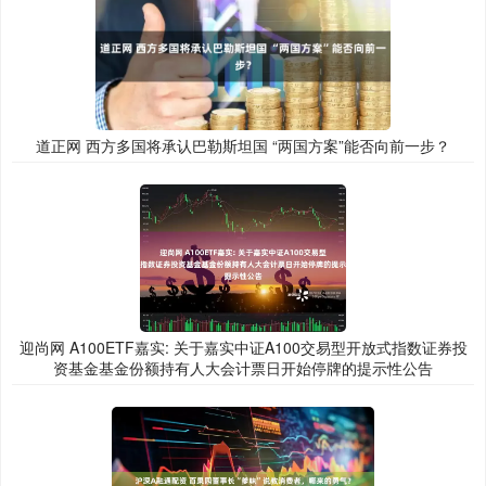
道正网 西方多国将承认巴勒斯坦国 “两国方案”能否向前一步？
迎尚网 A100ETF嘉实: 关于嘉实中证A100交易型开放式指数证券投
资基金基金份额持有人大会计票日开始停牌的提示性公告