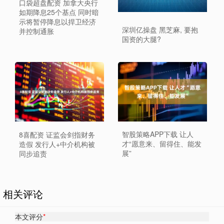
口袋超盘配资 加拿大央行
如期降息25个基点 同时暗
示将暂停降息以捍卫经济
深圳亿操盘 黑芝麻, 要抱
并控制通胀
国资的大腿?
智股策略APP下载 让人
8喜配资 证监会剑指财务
才“愿意来、留得住、能发
造假 发行人+中介机构被
展”
同步追责
相关评论
本文评分
*