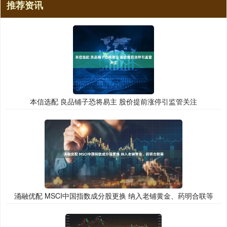
推荐资讯
本信选配 良品铺子恐将易主 股价提前涨停引监管关注
涌融优配 MSCI中国指数成分股更换 纳入老铺黄金、药明合联等