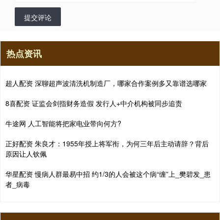
提交评论
热点资讯
超人配资 深聊超声波清洗机制造厂，哪家合作案例多又靠谱选哪家
8喜配资 证监会剑指财务造假 发行人+中介机构被同步追责
牛途网 人工智能将把家电业带向何方?
正好配资 朱良才：1955年授上将军衔，为何三年后主动请辞？背后
原因让人钦佩
华星配资 慢病人群最易中招 约1/3的人会被这个病“缠”上_樊碧发_患
者_病毒