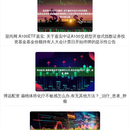
迎尚网 A100ETF嘉实: 关于嘉实中证A100交易型开放式指数证券投
资基金基金份额持有人大会计票日开始停牌的提示性公告
博远配资 扁桃体癌化疗不敏感怎么办,有无其他方法？_治疗_患者_肿
瘤