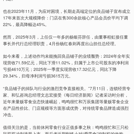
也在2023年11月，为应对困境，长期走高端定位的良品铺子宣布成立
17年来首次大规模降价：门店在售300余款核心产品会员价平均下调
22%，最高降幅达45%。
然而，2025年3月，上任仅一年多的杨银芬辞任，由董事程虹接任董
事长并代行总经理职责，4月份杨红春则再度出山担任总经理。
如今来看，上述动作均未能挽回良品铺子的业绩颓势：2024年全年实
现营收71.59亿元，同比下滑11.02%，归属于上市公司股东的净利润
亏损4610万元；2025年一季度实现营收17.32亿元，同比下降
29.34%，归母净利润亏损3615万元。
“良品铺子的掉队与行业的激烈竞争直接相关。”7月11日，连锁经营专
家、和弘咨询总经理文志宏接受《每日经济新闻》记者采访时分析，
近年来量贩零食业态快速崛起，鸣鸣很忙和万辰集团等量贩零食企业
在产品性价比、门店规模等方面形成优势，对传统零食品牌造成强烈
冲击。
值得关注的是，当前休闲零食行业正值多事之秋：鸣鸣很忙和三只松
鼠双双冲刺港股上市，而后者近期刚终止对“爱零食”控制权的收购。