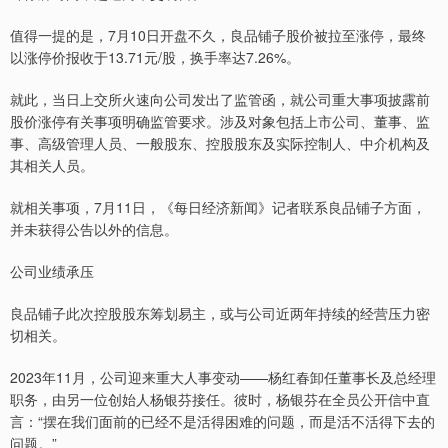
值得一提的是，7月10日开盘不久，良品铺子股价被拉至涨停，最终
以涨停价报收于13.71元/股，换手率达7.26%。
就此，当日上交所火速向公司发出了监管函，就公司重大事项披露前
股价涨停有关事项明确监管要求。涉及对象包括上市公司、董事、监
事、高级管理人员、一般股东、控股股东及实际控制人、中介机构及
其相关人员。
就相关事项，7月11日，《每日经济新闻》记者联系良品铺子方面，
并未获得公告以外的信息。
公司业绩承压
良品铺子此次控股股东筹划易主，或与公司近两年持续的经营压力密
切相关。
2023年11月，公司迎来重大人事变动——杨红春卸任董事长及总经理
职务，由另一位创始人杨银芬接任。彼时，杨银芬在全员公开信中直
言：“摆在我们面前的已经不是活得困难的问题，而是活不活得下去的
问题。”