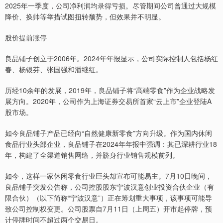
2025年一季度，公司净利润均录得亏损。尽管期间公司曾通过大规模
降价、换帅等举措试图扭转颓势，但效果并不明显。
股价提前涨停
良品铺子创立于2006年。2024年年报显示，公司实际控制人包括杨红
春、杨银芬、张国强和潘继红。
历经10余年的发展，2019年，良品铺子将“高端零食”作为企业战略发
展方向。2020年，公司作为上海证券交易所首家“云上市”企业登陆A
股市场。
如今良品铺子产品已经向“自然健康新零食”方向升级。作为国内休闲
食品行业头部企业，良品铺子在2024年年报中强调：其已深耕行业18
年，构建了全渠道销售网络，并跻身行业销售规模前列。
如今，这样一家休闲零食行业巨头却宣布可能易主。7月10日晚间，
良品铺子突发公告称，公司控股股东宁波汉意创业投资合伙企业（有
限合伙）（以下简称“宁波汉意”）正在筹划重大事项，该事项可能导
致公司控制权变更。公司股票自7月11日（上周五）开市起停牌，预
计停牌时间不超过两个交易日。