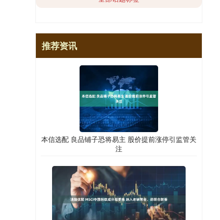
推荐资讯
本信选配 良品铺子恐将易主 股价提前涨停引监管关
注