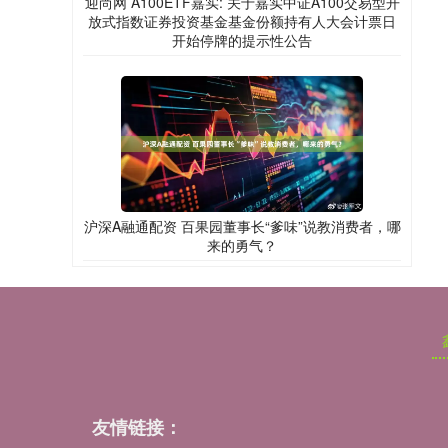
迎尚网 A100ETF嘉实: 关于嘉实中证A100交易型开
放式指数证券投资基金基金份额持有人大会计票日
开始停牌的提示性公告
沪深A融通配资 百果园董事长“爹味”说教消费者，哪
来的勇气？
友情链接：