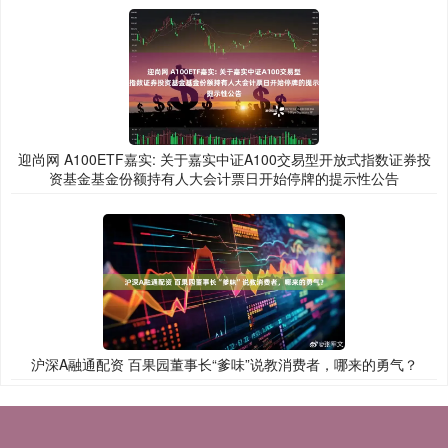
迎尚网 A100ETF嘉实: 关于嘉实中证A100交易型开放式指数证券投
资基金基金份额持有人大会计票日开始停牌的提示性公告
沪深A融通配资 百果园董事长“爹味”说教消费者，哪来的勇气？