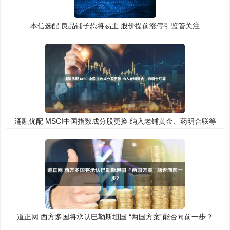
本信选配 良品铺子恐将易主 股价提前涨停引监管关注
涌融优配 MSCI中国指数成分股更换 纳入老铺黄金、药明合联等
道正网 西方多国将承认巴勒斯坦国 “两国方案”能否向前一步？