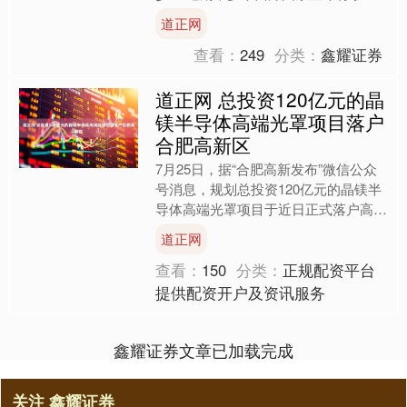
巴勒斯坦国。继法国总统马克龙7月24
道正网
日宣布法国将在9月....
查看：
249
分类：
鑫耀证券
道正网 总投资120亿元的晶
镁半导体高端光罩项目落户
合肥高新区
7月25日，据“合肥高新发布”微信公众
号消息，规划总投资120亿元的晶镁半
导体高端光罩项目于近日正式落户高新
区。该项目主要从事28nm及以上半导
道正网
体光罩的研发、生....
查看：
150
分类：
正规配资平台
提供配资开户及资讯服务
鑫耀证券文章已加载完成
关注 鑫耀证券