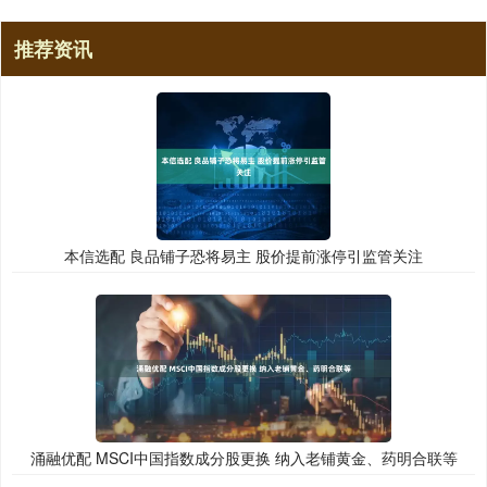
推荐资讯
本信选配 良品铺子恐将易主 股价提前涨停引监管关注
涌融优配 MSCI中国指数成分股更换 纳入老铺黄金、药明合联等