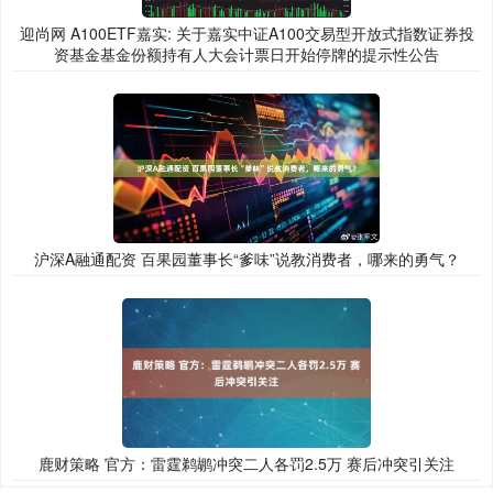
迎尚网 A100ETF嘉实: 关于嘉实中证A100交易型开放式指数证券投
资基金基金份额持有人大会计票日开始停牌的提示性公告
沪深A融通配资 百果园董事长“爹味”说教消费者，哪来的勇气？
鹿财策略 官方：雷霆鹈鹕冲突二人各罚2.5万 赛后冲突引关注