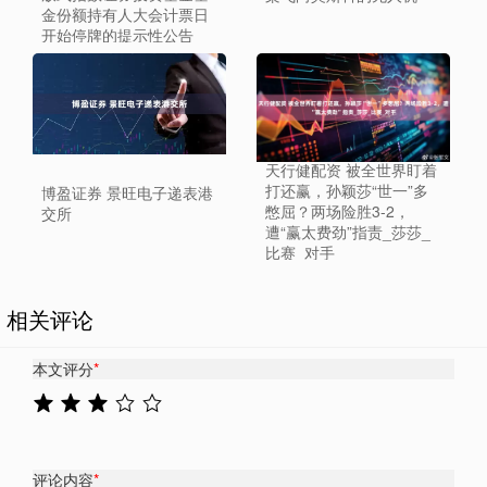
金份额持有人大会计票日
开始停牌的提示性公告
天行健配资 被全世界盯着
打还赢，孙颖莎“世一”多
博盈证券 景旺电子递表港
憋屈？两场险胜3-2，
交所
遭“赢太费劲”指责_莎莎_
比赛_对手
相关评论
本文评分
*
评论内容
*