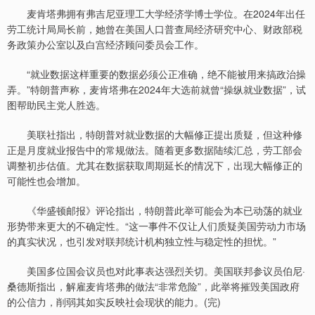
麦肯塔弗拥有弗吉尼亚理工大学经济学博士学位。在2024年出任
劳工统计局局长前，她曾在美国人口普查局经济研究中心、财政部税
务政策办公室以及白宫经济顾问委员会工作。
“就业数据这样重要的数据必须公正准确，绝不能被用来搞政治操
弄。”特朗普声称，麦肯塔弗在2024年大选前就曾“操纵就业数据”，试
图帮助民主党人胜选。
美联社指出，特朗普对就业数据的大幅修正提出质疑，但这种修
正是月度就业报告中的常规做法。随着更多数据陆续汇总，劳工部会
调整初步估值。尤其在数据获取周期延长的情况下，出现大幅修正的
可能性也会增加。
《华盛顿邮报》评论指出，特朗普此举可能会为本已动荡的就业
形势带来更大的不确定性。“这一事件不仅让人们质疑美国劳动力市场
的真实状况，也引发对联邦统计机构独立性与稳定性的担忧。”
美国多位国会议员也对此事表达强烈关切。美国联邦参议员伯尼·
桑德斯指出，解雇麦肯塔弗的做法“非常危险”，此举将摧毁美国政府
的公信力，削弱其如实反映社会现状的能力。(完)